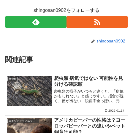
shingosan0902をフォローする
shingosan0902
関連記事
爬虫類 病気ではない 可能性を見
爬虫類
分ける確認順
爬虫類の様子がいつもと違うと、「病気
かもしれない」と感じやすい。拒食が続
く、便が出ない、脱皮不全っぽい、元気
がない、隠れる時間が増える、落ち着か
ずうろつく、口周りが汚れて見える──こ
2026.01.14
うした変化は確かに不安になりやすいサ
アメリカビーバーの性格は？ヨー
イン。ただ、爬虫類は犬...
エキゾチックアニマル(小動物)
ロッパビーバーとの違いやペット
飼育は可能？