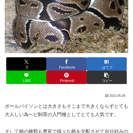
X
Facebook
はてブ
LINE
Pinterest
コピー
2022.05.29
ボールパイソンとは大きさもそこまで大きくならずとても
大人しい為ヘビ飼育の入門種としてとても人気です。
そして柄の種類も豊富で様々な柄を交配させて自分好みの