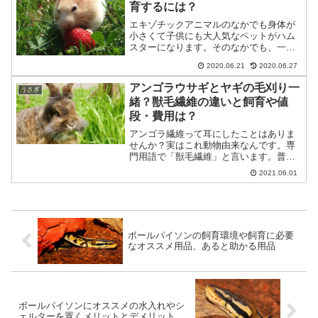
育するには？
エキゾチックアニマルのなかでも身体が
小さくて子供にも大人気なペットがハム
スターになります。そのなかでも、一番
人気の種類がゴールデンハムスターにな
2020.06.21
2020.06.27
ります。大きい耳や目に、個体別に違う
模様も魅力的ですよね！可愛らしい姿を
アンゴラウサギとヤギの毛刈り一
うさぎ
していますが、実は！野生...
緒？獣毛繊維の違いと飼育や値
段・費用は？
アンゴラ繊維って耳にしたことはありま
せんか？実はこれ動物由来なんです。専
門用語で「獣毛繊維」と言います。普段
何気なく着ている服にも貢献してくれる
2021.06.01
動物たち。彼らの毛刈り方法やその繊維
の特徴、そして飼育や値段、それらにか
かる費用について調べてみ...
ボールパイソンの飼育環境や飼育に必要
なオススメ用品、あると助かる用品
ボールパイソンにオススメの水入れやシ
ェルターを置くメリットとデメリット