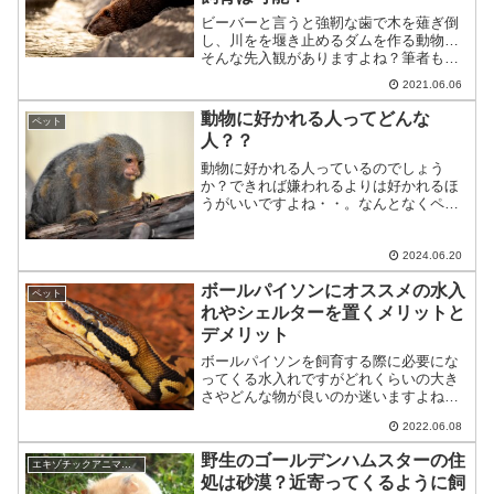
ビーバーと言うと強靭な歯で木を薙ぎ倒
し、川をを堰き止めるダムを作る動物…
そんな先入観がありますよね？筆者も同
じでしたが、調べるにつれ実に「賢い」
2021.06.06
ライフスタイルを持っていると感心しま
した。では、表題のアメリカビーバーを
動物に好かれる人ってどんな
ペット
主役にし、ビーバーの数々...
人？？
動物に好かれる人っているのでしょう
か？できれば嫌われるよりは好かれるほ
うがいいですよね・・。なんとなくペッ
トを飼っている人は動物の扱いになれて
いるから動物に好かれやすいのかな、と
いうイメージを持っている方もいるかも
2024.06.20
しれませんね。今回は、動物...
ボールパイソンにオススメの水入
ペット
れやシェルターを置くメリットと
デメリット
ボールパイソンを飼育する際に必要にな
ってくる水入れですがどれくらいの大き
さやどんな物が良いのか迷いますよね。
そしてボールパイソン飼育でシェルター
2022.06.08
を使用する飼育者や使用しない飼育者が
います。シェルターの必要性や置くメリ
野生のゴールデンハムスターの住
エキゾチックアニマル(小動物)
ットやデメリットをお話し...
処は砂漠？近寄ってくるように飼