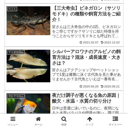
方は単純で、いつ起きた...
【三大奇虫】ビネガロン（サソリ
ペット
モドキ）の種類や飼育方法をご紹
介！
皆さんは三大奇虫の中の1匹、ビネガロン
をご存じですか？サソリに似た特徴を持
つことからサソリモドキとも呼ばれてい
ます。身の危険を感じると酸性の液体を
2021.02.07
2022.12.02
噴射し、自分の身を守るのですが、その
液体のニオイの臭さは強烈で、人間の目
シルバーアロワナのアルビノの飼
アクアリウム
や鼻に入ると炎症を起こ...
育方法は？混泳・成長速度・大き
さは？
皆さんはアクアショップやペットショッ
プで1度は優雅に泳ぐ古代魚を見た事があ
りませんか？古代魚といえば一番有名な
のが【アロワナ】です(*^-^*)種類は様々あ
2020.06.20
2020.06.21
りますが、一番ポピュラーなのが【シル
バーアロワナ】です。飼育をするには大
夜だけ調子が悪くなる魚の原因｜
アクアリウム
きいし、若干...
酸欠・水温・水質の切り分け
日中は普通に泳いでいるのに、夜間にな
ると水面パクパクや呼吸が速い、隅で固
まる、底でじっとする、急に暴れる――
こうした「夜だけ調子が悪くなる」現象
メニュー
ホーム
検索
トップ
サイドバー
は、ひとつの原因に決めつけるほど判断
2026.01.13
2026.01.24