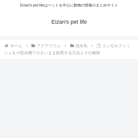
Eizan's pet lifeはペットを中心に動物の情報のまとめサイト
Eizan's pet life
ホーム
アクアリウム
淡水魚
エンゼルフィッ
シュを小型水槽で小さいまま飼育する方法とその種類