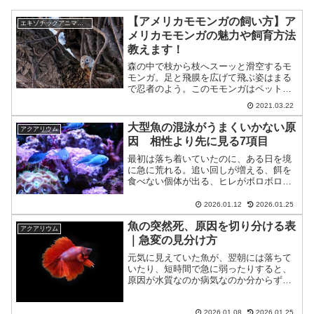
【アメリカモモンガの飼い方】ア
エキゾチックアニマル(小動物)
メリカモモンガの魅力や飼育方法
教えます！
森の中で枝から枝へスーッと滑空するモ
モンガ。足と飛膜を広げて飛ぶ姿はまる
で忍者のよう。このモモンガはペットと
して飼うことができます。今回はアメリ
2021.03.22
カモモンガの魅力と飼育方法について徹
底解説します！＜目次＞アメリカモモン
大型魚の混泳がうまくいかない原
アクアリウム
ガとはどんな動物？アメリ...
因 相性より先に見る7項目
最初は落ち着いていたのに、ある日を境
に急に荒れる。追い回しが増える、餌を
食べない個体が出る、ヒレがボロボロに
なる。大型魚の混泳では、こうした変化
が「相性」の一言で片付けられがちで
2026.01.12
2026.01.25
す。ただ、混泳が崩れる場面には、よく
魚の突然死、原因を切り分ける表
似たパターンがあります。捕...
アクアリウム
｜急変の見分け方
元気に見えていた魚が、翌朝には落ちて
いたり、短時間で急に弱ったりすると、
原因が水質なのか病気なのか分からず不
安になりやすい。突然死は「1つの原因で
必ず起きる」よりも、複数の条件が重な
って起きることが多い。切り分けの考え
2026.01.08
2026.01.25