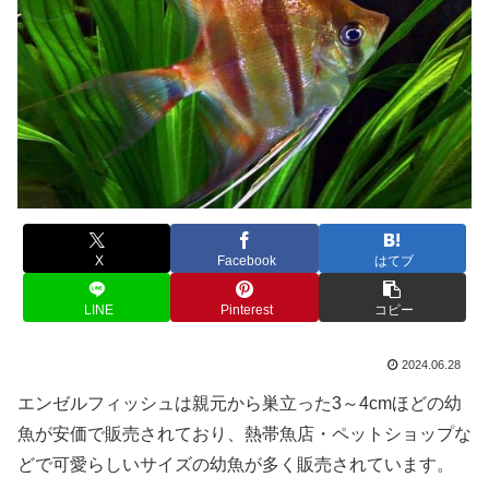
X
Facebook
はてブ
LINE
Pinterest
コピー
2024.06.28
エンゼルフィッシュは親元から巣立った3～4cmほどの幼
魚が安価で販売されており、熱帯魚店・ペットショップな
どで可愛らしいサイズの幼魚が多く販売されています。