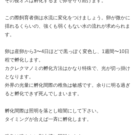
その後オスは孵化するまで卵を守り続けます。
この際飼育者側は水流に変化をつけましょう。卵が微かに
揺れるくらいの、強くも弱くもない水の流れが求められま
す。
卵は産卵から3〜4日ほどで黒っぽく変色し、1週間〜10日
程で孵化します。
カクレクマノミの孵化方法はかなり特殊で、光が切っ掛け
となります。
外界の光量に孵化間際の稚魚は敏感です。余りに明る過ぎ
ると孵化できず死んでしまいます。
孵化間際は照明を落とし暗闇にして下さい。
タイミングが合えば一斉に孵化します。