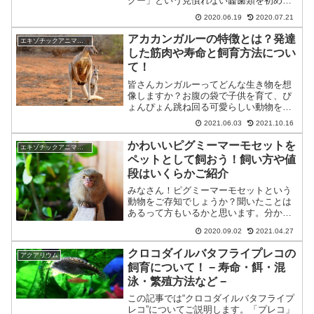
グー」という見慣れない齧歯類を初めて
見ました。ずんぐりとしたネズミ特有の
2020.06.19
2020.07.21
体形でハムスターよりは大きく、耳がぴ
こぴこと動き、なにより真っ黒な大きな
アカカンガルーの特徴とは？発達
エキゾチックアニマル(小動物)
目はハムスターよりも感...
した筋肉や寿命と飼育方法につい
て！
皆さんカンガルーってどんな生き物を想
像しますか？お腹の袋で子供を育て、ぴ
ょんぴょん跳ね回る可愛らしい動物を思
い浮かべますよね？ですが今回紹介する
2021.06.03
2021.10.16
「アカカンガルー」はその想像を裏切
る、かなり規格外のカンガルーです。一
かわいいピグミーマーモセットを
エキゾチックアニマル(小動物)
体どんなカンガルーなのか？...
ペットとして飼おう！飼い方や値
段はいくらかご紹介
みなさん！ピグミーマーモセットという
動物をご存知でしょうか？聞いたことは
あるって方もいるかと思います。分かり
やすくいいますと、ピグミーマーモセッ
2020.09.02
2021.04.27
トは小さい小型のサルです。名前が長い
だけあって、ちょっと覚えにくいのもあ
クロコダイルバタフライプレコの
アクアリウム
り、愛称は（マモちゃん）...
飼育について！ − 寿命・餌・混
泳・繁殖方法など −
この記事では“クロコダイルバタフライプ
レコ”についてご説明します。「プレコ」