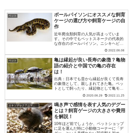
ボールパイソンにオススメな飼育
ペット
ケージの選び方や飼育ケージの自
作
近年爬虫類飼育の人気が高まっていま
す。その中でもペットスネークの代表的
な存在のボールパイソン。ニシキヘビだ
けあって見た目に圧倒されますが実はと
2022.06.08
てもおとなしいヘビでとても可愛く人気
の高い種類です。今回はボールパイソン
亀は縁起が良い長寿の象徴？亀物
ペット
を飼育する際に必要な飼育ケ...
語の紹介と中国での亀の存在
は！
出典：日本でも昔から縁起が良くて長寿
の象徴として、親しまれてきた亀。ペッ
トとして飼ったり、縁起物として亀モチ
ーフのアクセサリーを肌身離さず付けた
2020.06.29
2022.11.25
り財布に忍ばせている...という方も多い
のではないでしょうか？この記事では、
鳴き声で感情を表す人気のデグー
エキゾチックアニマル(小動物)
ペットとして人気の亀...
とは？飼育ゲージの大きさや費用
を解説！
10年ほど前でしょうか、ペットショップ
に足を運んだ時に小動物コーナーに「デ