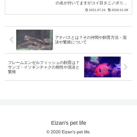
の名が付いてますがコイ目タニノボリ科
の魚で、ドジョウの近縁種です。全身引
2021.07.24
2026.01.08
っ付きナマズの様なその外観、その唯一
無二の独特の体型から根強い人気を持つ
種です。スポンサード...
アナバスとは？その仲間や飼育方法・混
泳や繁殖について
フレームエンゼルフィッシュの飼育は？
サンゴ・イソギンチャクの相性や混泳と
繁殖
Eizan's pet life
© 2020 Eizan's pet life.