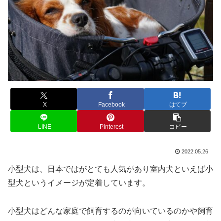
X
Facebook
はてブ
LINE
Pinterest
コピー
2022.05.26
小型犬は、日本ではがとても人気があり室内犬といえば小
型犬というイメージが定着しています。
小型犬はどんな家庭で飼育するのが向いているのかや飼育