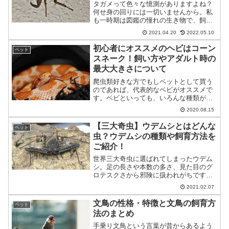
タガメって色々な憶測がありますよね？
何せ身の回りには一切いませんから。私
も一時期は図鑑の憧れの生き物で、飼育
して初めて分かることだらけでした。そ
2021.04.20
2022.05.10
んなタガメの疑問に今回は答えていきま
す。スポンサードリンク (adsbygoogle =
初心者にオススメのヘビはコーン
ペット
win...
スネーク！飼い方やアダルト時の
最大大きさについて
爬虫類好きな方でもしペットとして買う
のであれば、代表的なベビがオススメで
す。ベビといっても、いろんな種類がい
ますが、とくに初心者の方にオススメな
2020.08.15
のがコーンスネークという種類になりま
す。性格も穏やかで、攻撃的な部分がな
【三大奇虫】ウデムシとはどんな
ペット
く、安心して接触ができま...
虫？ウデムシの種類や飼育方法を
ご紹介！
世界三大奇虫に選ばれてしまったウデム
シ。足の長さや本数の多さ、見た目のグ
ロテスクさから邪険に扱われがちです。
エイリアンのような見た目をしたウデム
2021.02.07
シですが、2本の前足で器用に捕食する姿
は意外と可愛らしく、ペットとして迎え
文鳥の性格・特徴と文鳥の飼育方
ペット
入れる人も少なからずい...
法のまとめ
手乗り文鳥という言葉が昔からあるよう