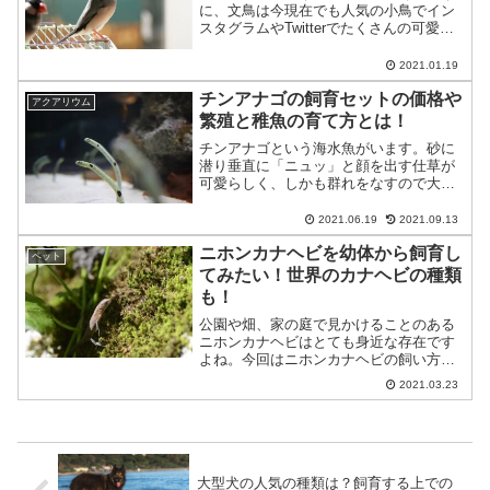
に、文鳥は今現在でも人気の小鳥でイン
スタグラムやTwitterでたくさんの可愛い
写真であふれていますよね。その文鳥は
本当に飼いやすいのか、その特徴や性
2021.01.19
格、種類、飼育方法について詳しくご紹
チンアナゴの飼育セットの価格や
介します。スポンサ...
アクアリウム
繁殖と稚魚の育て方とは！
チンアナゴという海水魚がいます。砂に
潜り垂直に「ニュッ」と顔を出す仕草が
可愛らしく、しかも群れをなすので大人
気の海水魚です。今回はこのキュート
な“チンアナゴ”をクローズアップしていき
2021.06.19
2021.09.13
ます。スポンサードリンク (adsbygoogle
ニホンカナヘビを幼体から飼育し
= w...
ペット
てみたい！世界のカナヘビの種類
も！
公園や畑、家の庭で見かけることのある
ニホンカナヘビはとても身近な存在です
よね。今回はニホンカナヘビの飼い方、
世界にいるカナヘビの仲間達の紹介と、
2021.03.23
楽しくなれるカナヘビとの付き合い方に
ついてお話しします。スポンサードリン
ク (adsbygoog...
大型犬の人気の種類は？飼育する上での