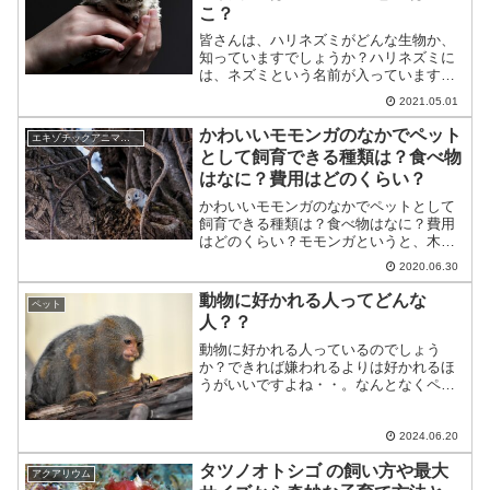
こ？
皆さんは、ハリネズミがどんな生物か、
知っていますでしょうか？ハリネズミに
は、ネズミという名前が入っています
が、ネズミの仲間ではなく、テンレック
2021.05.01
や、モグラなどと同じ仲間になります。
近年、ペットショップやホームセンター
かわいいモモンガのなかでペット
エキゾチックアニマル(小動物)
などで、ハリネズミが販売さ...
として飼育できる種類は？食べ物
はなに？費用はどのくらい？
かわいいモモンガのなかでペットとして
飼育できる種類は？食べ物はなに？費用
はどのくらい？モモンガというと、木の
間を飛び交う姿を想像するかと思いま
2020.06.30
す。外国では、野生のモモンガがたくさ
ん生息しておりますが、日本でも動物園
動物に好かれる人ってどんな
ペット
や、ペットとしても、見かけ...
人？？
動物に好かれる人っているのでしょう
か？できれば嫌われるよりは好かれるほ
うがいいですよね・・。なんとなくペッ
トを飼っている人は動物の扱いになれて
いるから動物に好かれやすいのかな、と
いうイメージを持っている方もいるかも
2024.06.20
しれませんね。今回は、動物...
タツノオトシゴ の飼い方や最大
アクアリウム