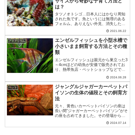
サイズから奇妙な子育て方法と
は？
タツノオトシゴ…日本人にはかなり周知
された魚です。魚というには無理のある
フォルム、ありえない外見、消失した尾
ビレ、そしてオスの育児嚢など、その魅
2021.06.22
力は満載です。では早速タツノオトシゴ
の飼育方法や、その変わった生態につい
エンゼルフィッシュを小型水槽で
アクアリウム
て触れていきたいと思いま...
小さいまま飼育する方法とその種
類
エンゼルフィッシュは親元から巣立った3
～4cmほどの幼魚が安価で販売されてお
り、熱帯魚店・ペットショップなどで可
愛らしいサイズの幼魚が多く販売されて
2024.06.28
います。最終的に手の平大にまで成長す
るエンゼルフィッシュの小型水槽飼育・
ジャングルジャガーカーペットパ
ペット
小さいままで成長を止...
イソンの生体の値段とその飼育方
法
元々、黄色いカーペットパイソンの座は
長い間“ジャガーカーペットパイソン”がそ
の座を占めてきました。その登場から月
日が経ちなかなかクオリティの高いジャ
2024.07.14
ガーカーペットパイソンが流通せず、
徐々に人気が下火になってきたちょうど
その頃、衝撃的なデビュ...