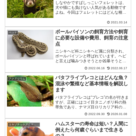
しなやかですばしっこいフェレットは、
犬や猫にも負けない人気がある動物です
よね。今回はフェレットにはどんな種類
がいるのか、フェレットの飼育方法につ
いてご紹介したいと思います。スポンサ
2021.03.14
ードリンク (adsbygoogle = window.ad...
ボールパイソンの飼育方法や飼育
ペット
に必要な設備や費用、飼育の注意
点
ニシキヘビ科ニシキヘビ属に分類され、
ボールパイソンと呼ばれています。ヘビ
と言えば噛みつきそうとか凶暴そうと思
われますが、ボールパイソンはとても大
2022.06.16
2022.06.17
人しくハンドリングも容易にできとても
可愛いです。そんなボールパイソンの飼
バタフライプレコとはどんな魚？
アクアリウム
育方法や設備など、飼育を...
混泳や繁殖など基本情報を解説し
ます
バタフライプレコは“プレコ”の名が付きま
すが、正確にはコイ目タニノボリ科の熱
帯魚であり、ナマズ目ロリカリア科のプ
レコとは分類上全く異なる魚です。その
2022.09.30
2026.01.08
風貌は海水魚のエイに似ており、扁平上
の胸ビレ・脂ビレなどを使い岩や流木な
ハムスターの寿命は短い？人間に
エキゾチックアニマル(小動物)
どに身体全体でピッタ...
例えたら何歳ぐらいまで生きる
の？