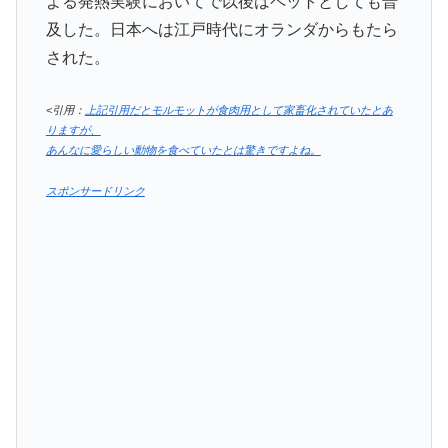
よる発熱実験においてで以後はペットとしても普
及した。日本へは江戸時代にオランダからもたら
された。
<引用：
上記引用だとモルモットが食肉用として家畜化されていたとあ
りますが、
あんなに愛らしい動物を食べていたとは驚きですよね。
スポンサードリンク