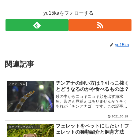
yu15kaをフォローする
yu15ka
関連記事
チンアナの飼い方は？引っこ抜く
アクアリウム
とどうなるのかや食べるものは？
砂の中からニョキニョキ顔を出す海水
魚。皆さん見覚えはありませんか？そう
あれが「チンアナゴ」です。この記事で
は珍魚チンアナゴの飼い方や、誰もが思
う疑問点について解説していきたいと思
2021.06.19
います。スポンサードリンク
フェレットをペットにしたい！フ
(adsbygoogle = wi...
エキゾチックアニマル(小動物)
ェレットの種類紹介と飼育方法