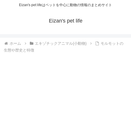
Eizan's pet lifeはペットを中心に動物の情報のまとめサイト
Eizan's pet life
ホーム
エキゾチックアニマル(小動物)
モルモットの
生態や歴史と特徴