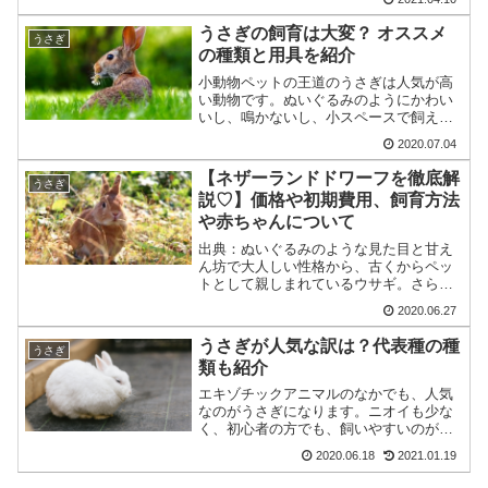
てしまう方は多く、飼いたいと思って飼
ったが続けるのは難しいという状態にな
うさぎの飼育は大変？ オススメ
うさぎ
ることがあります。これは...
の種類と用具を紹介
小動物ペットの王道のうさぎは人気が高
い動物です。ぬいぐるみのようにかわい
いし、鳴かないし、小スペースで飼える
ので今後も人気が衰えることはないでし
2020.07.04
ょう。そんなうさぎですが実はとてもた
くさんの種類がいることを知っています
【ネザーランドドワーフを徹底解
うさぎ
か？うさぎは種類によって...
説♡】価格や初期費用、飼育方法
や赤ちゃんについて
出典：ぬいぐるみのような見た目と甘え
ん坊で大人しい性格から、古くからペッ
トとして親しまれているウサギ。さらに
ウサギの中で一番人気のネザーランドド
2020.06.27
ワーフは、「ネザーランド＝オランダ」
の「ドワーフ＝妖精」という意味でその
うさぎが人気な訳は？代表種の種
うさぎ
名が付けられているように...
類も紹介
エキゾチックアニマルのなかでも、人気
なのがうさぎになります。ニオイも少な
く、初心者の方でも、飼いやすいのが特
徴のひとつです。見た目も小さくて、フ
2020.06.18
2021.01.19
ワフワな毛並みが、ぬいぐるみのようで
とても癒されますよね。最近ではドラマ