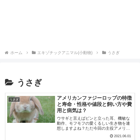
ホーム
エキゾチックアニマル(小動物)
うさぎ
うさぎ
アメリカンファジーロップの特徴
うさぎ
と寿命・性格や値段と飼い方や費
用と病気は？
ウサギと言えばピンと立った耳、機敏な
動作、モフモフの愛くるしい生き物を連
想しますよね？ただ今回の主役アメリカ
ンファジーロップという品種、通称「ア
2021.06.01
メファジ」はその耳がまるで帽子の様に