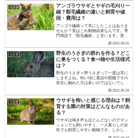
垂れ下がっている品種です。また一般に
アンゴラウサギとヤギの毛刈り一
うさぎ
「長毛種」と呼ばれる品種...
緒？獣毛繊維の違いと飼育や値
段・費用は？
アンゴラ繊維って耳にしたことはありま
せんか？実はこれ動物由来なんです。専
門用語で「獣毛繊維」と言います。普段
何気なく着ている服にも貢献してくれる
2021.06.01
動物たち。彼らの毛刈り方法やその繊維
の特徴、そして飼育や値段、それらにか
野生のうさぎの群れを作る？どこ
うさぎ
かる費用について調べてみ...
に巣をつくる？食べ物や生活様式
は？
野生のうさぎ＝野うさぎって一度は耳に
しますよね。幼い頃に童話や図鑑でその
存在に触れた方は多いのではないでしょ
うか？けれどもその実、野うさぎって余
2021.05.29
り見かけず、どこに生息しているのか？
とかなり情報はあやふやです。言葉は知
ウサギを怖いと感じる理由は？飼
うさぎ
れど姿は見えず…意外にミ...
育する際の対策はどんなものがあ
る？
ウサギは鳴き声もほとんどないのでマン
ションでも飼いやすく、一人暮らしの女
性でも飼育しやすい動物です。しかし、
実際に飼ってみるとウサギを怖いと感じ
2021.04.10